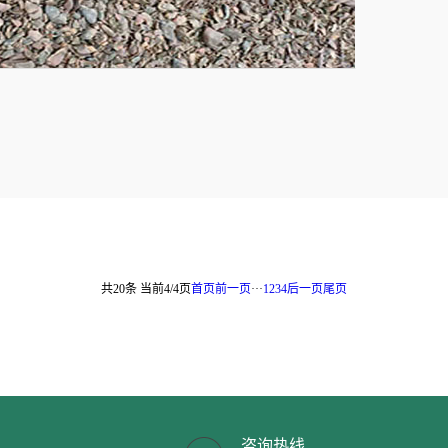
共20条 当前4/4页
首页
前一页
···
1
2
3
4
后一页
尾页
咨询热线